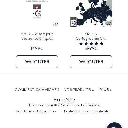
SMEG - Mise à jour
SMEG -
des zones à riques
Cartographie GPS
Europe - Janvier
2023-2024 + Alerte
2025
zone à risques
14.99
€
39.99
€
Janvier 2025
AJOUTER
AJOUTER
COMMENT ÇA MARCHE ?
NOS PRODUITS
PLUS
EuroNav
Droits d'auteur © 2026 Tous droits réservés
Conditions d'Utilisations
|
Politique de Confidentialité
Contactez-nous pour tout renseignement sur la
compatibilité et l'installation de nos produits