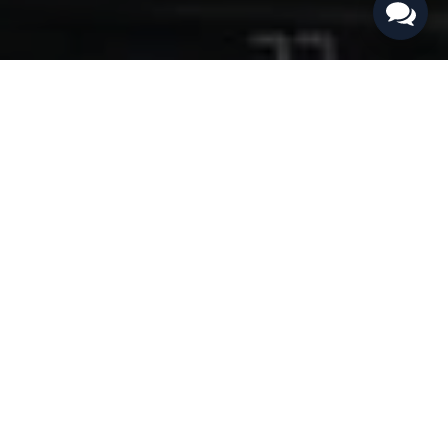
COMMENT ÇA MARCHE ?
1
Trouvez votre GPS
Sélectionnez le système de navigation autoradio/GPS
identique à celui installé dans votre véhicule. Vous
trouverez facilement l'équipement correspondant au votre
parmi les images présentées en sous catégories.