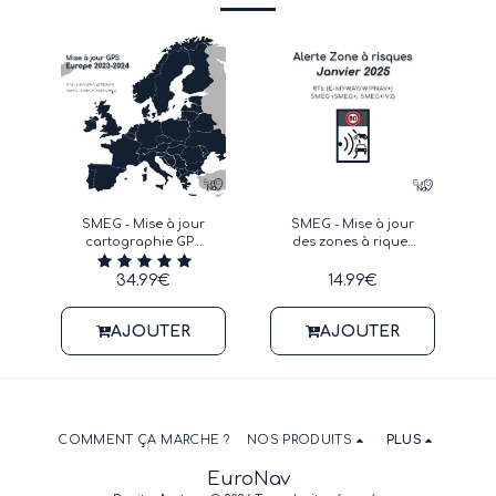
SMEG - Mise à jour
SMEG - Mise à jour
cartographie GPS
des zones à riques
2023-2024
Europe - Janvier
2025
34.99
€
14.99
€
AJOUTER
AJOUTER
COMMENT ÇA MARCHE ?
NOS PRODUITS
PLUS
EuroNav