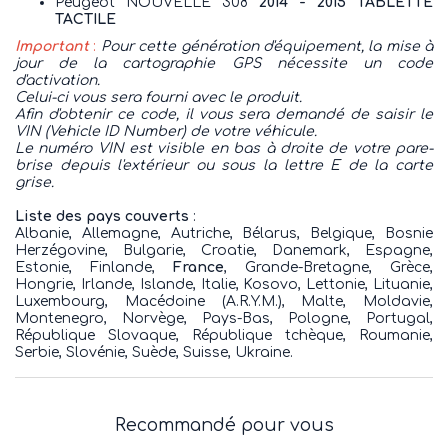
Peugeot NOUVELLE 308
2014 - 2015 TABLETTE
TACTILE
Important
:
Pour cette génération d'équipement, la mise à
jour de la cartographie GPS nécessite un code
d'activation.
Celui-ci vous sera fourni avec le produit.
Afin d'obtenir ce code, il vous sera demandé de saisir le
VIN (Vehicle ID Number) de votre véhicule.
Le numéro VIN est visible en bas à droite de votre pare-
brise depuis l'extérieur ou sous la lettre E de la carte
grise.
Liste des pays couverts
:
Albanie, Allemagne, Autriche, Bélarus, Belgique, Bosnie
Herzégovine, Bulgarie, Croatie, Danemark, Espagne,
Estonie, Finlande,
France
, Grande-Bretagne, Grèce,
Hongrie, Irlande, Islande, Italie, Kosovo, Lettonie, Lituanie,
Luxembourg, Macédoine (A.R.Y.M.), Malte, Moldavie,
Montenegro, Norvège, Pays-Bas, Pologne, Portugal,
République Slovaque, République tchèque, Roumanie,
Serbie, Slovénie, Suède, Suisse, Ukraine.
Recommandé pour vous