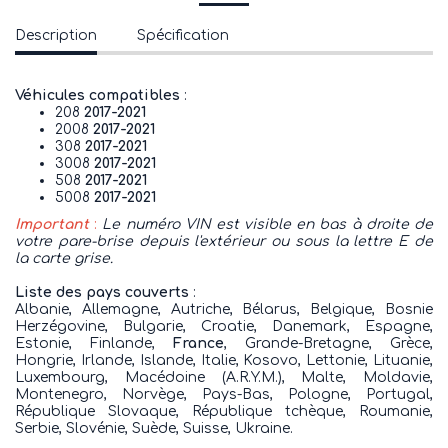
Description
Spécification
Véhicules compatibles
:
208
2017-2021
2008
2017-2021
308
2017-2021
3008
2017-2021
508
2017-2021
5008
2017-2021
Important
:
Le numéro VIN est visible en bas à droite de
votre pare-brise depuis l'extérieur ou sous la lettre E de
la carte grise.
Liste des pays couverts
:
Albanie, Allemagne, Autriche, Bélarus, Belgique, Bosnie
Herzégovine, Bulgarie, Croatie, Danemark, Espagne,
Estonie, Finlande,
France
, Grande-Bretagne, Grèce,
Hongrie, Irlande, Islande, Italie, Kosovo, Lettonie, Lituanie,
Luxembourg, Macédoine (A.R.Y.M.), Malte, Moldavie,
Montenegro, Norvège, Pays-Bas, Pologne, Portugal,
République Slovaque, République tchèque, Roumanie,
Serbie, Slovénie, Suède, Suisse, Ukraine.